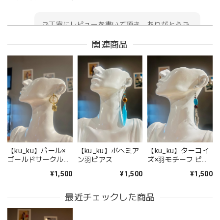
ご丁寧にレビューを書いて頂き、ありがとうご
ざいます！！ とても嬉しいです♪♪ 横浜にいらっ
関連商品
しゃる機会がありましたら 是非お店にもお立ち
寄りくださいませ！ ありがとうございます♪
フランス小物 オーガニック・コットン製 トートバッグ『#INVINCIBLE』
2022/03/27
【ku_ku】パール×
【ku_ku】ボヘミア
【ku_ku】ターコイ
【Aubade】ダブルパデッドブラSKIN&TB ボクサー SKINカラー(TB70)Fleur de tattoo
ゴールドサークルピ
ン羽ピアス
ズ×羽モチーフ ピア
2022/03/21
アス
ス
¥1,500
¥1,500
¥1,500
最近チェックした商品
水着E
2021/07/03