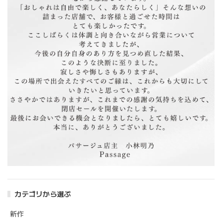
写真で見たイメージより しっかりとした生地なので 秋冬
にショートブーツに合わせたい感じです。 ウエストも調節
可能なゴム仕様でシーンを選ばずに頻度高く使えるアイテム
です。
そうですね！しっかりした生地感ですよね。通
年通じてシーンを選ばすに活躍できるアイテム
だと思うので、お洒落に着こなして頂けるのを
楽しみにしております。 レビュー書いていただ
きありがとうございます！ また是非よろしくお
願い致します。
花モチーフ＆チェーンロングピアス
2020/05/07
カテゴリから選ぶ
新作