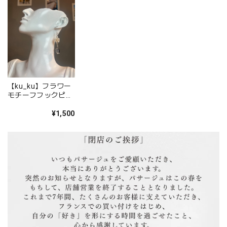
白黒レースワンピース
2020/05/28
肩紐の長さが調節出来るのでチビな私にはとても助かりまし
た。 思っていた通りの雰囲気で、今年の夏 大活躍間違い
【ku_ku】フラワー
モチーフフックピア
無し！です。
ス
¥1,500
気に入っていただけて、とても嬉しいです！！
夏にたくさん活躍してもらえると嬉しいです。
とっても嬉しいレビュー書いていただき、あり
がとうございます！ また是非よろしくお願い致
します。
ウェビングベルトギャバタックスカート（グレー）
2020/05/28