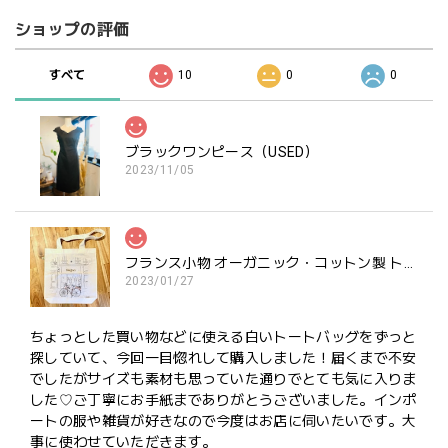
ショップの評価
すべて
10
0
0
ブラックワンピース（USED）
2023/11/05
フランス小物 オーガニック・コットン製 トートバッグ『BOUTIQUE BLANC』
2023/01/27
ちょっとした買い物などに使える白いトートバッグをずっと
探していて、今回一目惚れして購入しました！届くまで不安
でしたがサイズも素材も思っていた通りでとても気に入りま
した♡ご丁寧にお手紙までありがとうございました。インポ
ートの服や雑貨が好きなので今度はお店に伺いたいです。大
事に使わせていただきます。