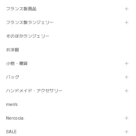
バルーンスリーブゆるニット（薄いブルー）
フランス製商品
2019/12/11
フランス製ランジェリー
らくちんシルエットでとても温かいです。 あまり見ないブ
そのほかランジェリー
ルーグレーが素敵。
お洋服
とっても嬉しいレビューをありがとうございま
す😊 キレイなブルーですよね。温かくて良かっ
小物・雑貨
たです！ またお気に入りが見つかったら、よろ
しくお願いします🤲
バッグ
ハンドメイド・アクセサリー
【Fillandises PARIS】CLEO
men's
2019/12/11
Nercocia.
まるでつけていないようなつけ心地。 くせになりそうで
す。
SALE