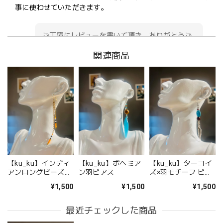
事に使わせていただきます。
ご丁寧にレビューを書いて頂き、ありがとうご
ざいます！！ とても嬉しいです♪♪ 横浜にいらっ
関連商品
しゃる機会がありましたら 是非お店にもお立ち
寄りくださいませ！ ありがとうございます♪
フランス小物 オーガニック・コットン製 トートバッグ『#INVINCIBLE』
2022/03/27
【ku_ku】インディ
【ku_ku】ボヘミア
【ku_ku】ターコイ
【Aubade】ダブルパデッドブラSKIN&TB ボクサー SKINカラー(TB70)Fleur de tattoo
アンロングビーズピ
ン羽ピアス
ズ×羽モチーフ ピア
2022/03/21
アス
ス
¥1,500
¥1,500
¥1,500
最近チェックした商品
水着E