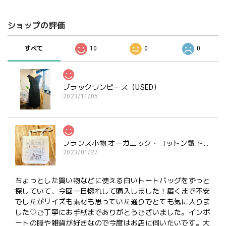
ショップの評価
すべて
10
0
0
ブラックワンピース（USED）
2023/11/05
フランス小物 オーガニック・コットン製 トートバッグ『BOUTIQUE BLANC』
2023/01/27
ちょっとした買い物などに使える白いトートバッグをずっと
探していて、今回一目惚れして購入しました！届くまで不安
でしたがサイズも素材も思っていた通りでとても気に入りま
した♡ご丁寧にお手紙までありがとうございました。インポ
ートの服や雑貨が好きなので今度はお店に伺いたいです。大