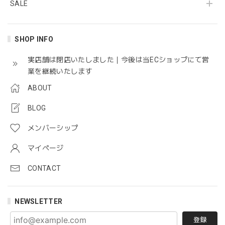
す。
SALE
そう！まさに！その感じ。 そう感じて下さった
SHOP INFO
ことが嬉しいです。 フィランディーズ独特の可
愛さがありますよね！ ありがとうございました
実店舗は閉店いたしました｜今後は当ECショップにて営
😊
業を継続いたします
ABOUT
BLOG
メンバーシップ
マイページ
CONTACT
NEWSLETTER
登録