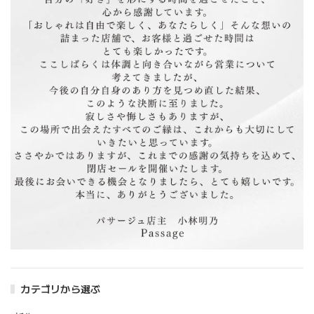
2020/05/28
写真で見たイメージより しっかりとした生地なので 秋冬
にショートブーツに合わせたい感じです。 ウエストも調節
可能なゴム仕様でシーンを選ばずに頻度高く使えるアイテム
です。
そうですね！しっかりした生地感ですよね。通
年通じてシーンを選ばすに活躍できるアイテム
だと思うので、お洒落に着こなして頂けるのを
楽しみにしております。 レビュー書いていただ
きありがとうございます！ また是非よろしくお
願い致します。
花モチーフ＆チェーンロングピアス
2020/05/07
カテゴリから選ぶ