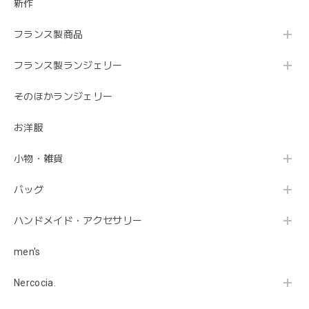
新作
バルーンスリーブゆるニット（薄いブルー）
フランス製商品
2019/12/11
フランス製ランジェリー
らくちんシルエットでとても温かいです。 あまり見ないブ
そのほかランジェリー
ルーグレーが素敵。
お洋服
とっても嬉しいレビューをありがとうございま
す😊 キレイなブルーですよね。温かくて良かっ
小物・雑貨
たです！ またお気に入りが見つかったら、よろ
しくお願いします🤲
バッグ
ハンドメイド・アクセサリー
【Fillandises PARIS】CLEO
men's
2019/12/11
Nercocia.
まるでつけていないようなつけ心地。 くせになりそうで