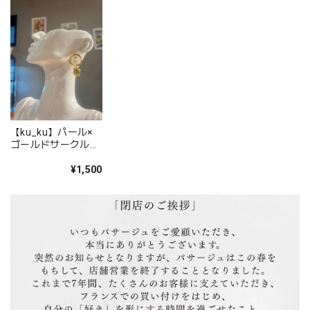
2021/07/03
白黒レースワンピース
2020/05/28
肩紐の長さが調節出来るのでチビな私にはとても助かりまし
た。 思っていた通りの雰囲気で、今年の夏 大活躍間違い
【ku_ku】パール×
ゴールドサークルピ
無し！です。
アス
¥1,500
気に入っていただけて、とても嬉しいです！！
夏にたくさん活躍してもらえると嬉しいです。
とっても嬉しいレビュー書いていただき、あり
がとうございます！ また是非よろしくお願い致
します。
ウェビングベルトギャバタックスカート（グレー）