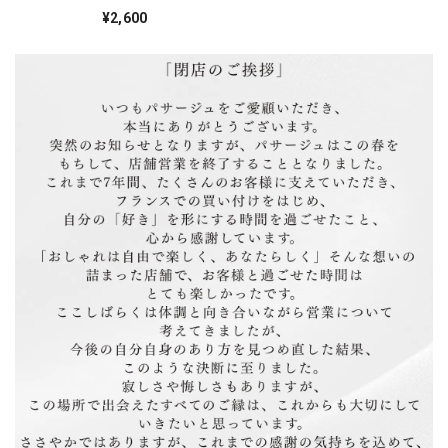
形イヤリング
¥2,600
肩紐の長さが調節出来るのでチビな私にはとても助かりまし
た。 思っていた通りの雰囲気で、今年の夏 大活躍間違い
無し！です。
気に入っていただけて、とても嬉しいです！！
夏にたくさん活躍してもらえると嬉しいです。
とっても嬉しいレビュー書いていただき、あり
がとうございます！ また是非よろしくお願い致
します。
ウェビングベルトギャバタックスカート（グレー）
2020/05/28
写真で見たイメージより しっかりとした生地なので 秋冬
にショートブーツに合わせたい感じです。 ウエストも調節
可能なゴム仕様でシーンを選ばずに頻度高く使えるアイテム
です。