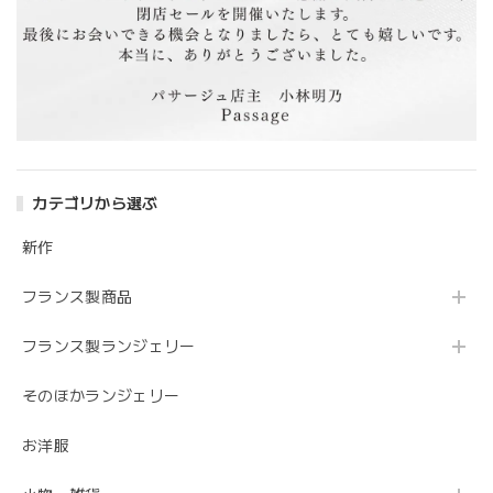
そうですね！しっかりした生地感ですよね。通
年通じてシーンを選ばすに活躍できるアイテム
だと思うので、お洒落に着こなして頂けるのを
楽しみにしております。 レビュー書いていただ
きありがとうございます！ また是非よろしくお
願い致します。
カテゴリから選ぶ
新作
花モチーフ＆チェーンロングピアス
2020/05/07
フランス製商品
フランス製ランジェリー
バルーンスリーブゆるニット（薄いブルー）
そのほかランジェリー
2019/12/11
お洋服
らくちんシルエットでとても温かいです。 あまり見ないブ