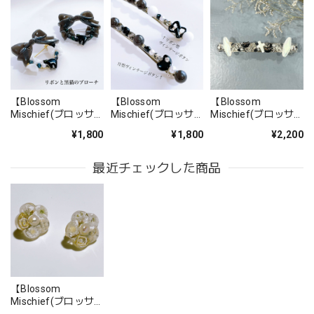
フランス小物 オーガニック・コットン製 トートバッグ『#INVINCIBLE』
2022/03/27
【Blossom
【Blossom
【Blossom
Mischief(ブロッサ
Mischief(ブロッサ
Mischief(ブロッサ
ムミスチーフ)】リ
ムミスチーフ)】細
ムミスチーフ)】猫
¥1,800
¥1,800
¥2,200
ボンと黒猫のブロー
長バレッタ リボン
バレッタ
【Aubade】ダブルパデッドブラSKIN&TB ボクサー SKINカラー(TB70)Fleur de tattoo
チ
型ヴィンテージボタ
2022/03/21
ン/月型ヴィンテー
最近チェックした商品
ジボタン
水着E
2021/07/03
白黒レースワンピース
【Blossom
2020/05/28
Mischief(ブロッサ
ムミスチーフ)】花