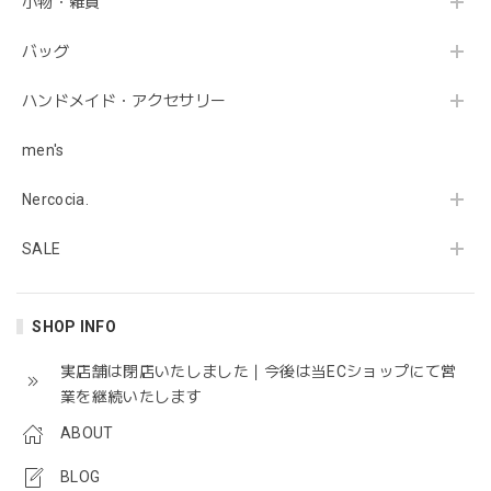
小物・雑貨
ルーグレーが素敵。
バッグ
とっても嬉しいレビューをありがとうございま
す😊 キレイなブルーですよね。温かくて良かっ
ハンドメイド・アクセサリー
たです！ またお気に入りが見つかったら、よろ
しくお願いします🤲
men's
Nercocia.
【Fillandises PARIS】CLEO
SALE
2019/12/11
まるでつけていないようなつけ心地。 くせになりそうで
SHOP INFO
す。
実店舗は閉店いたしました｜今後は当ECショップにて営
業を継続いたします
そう！まさに！その感じ。 そう感じて下さった
ことが嬉しいです。 フィランディーズ独特の可
ABOUT
愛さがありますよね！ ありがとうございました
😊
BLOG